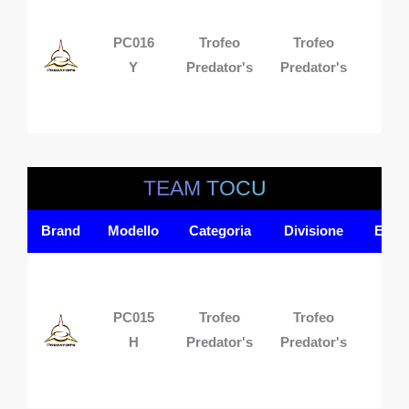
PC016
Trofeo
Trofeo
1 p
Y
Predator's
Predator's
TEAM TOCU
Brand
Modello
Categoria
Divisione
Equi
PC015
Trofeo
Trofeo
1 p
H
Predator's
Predator's