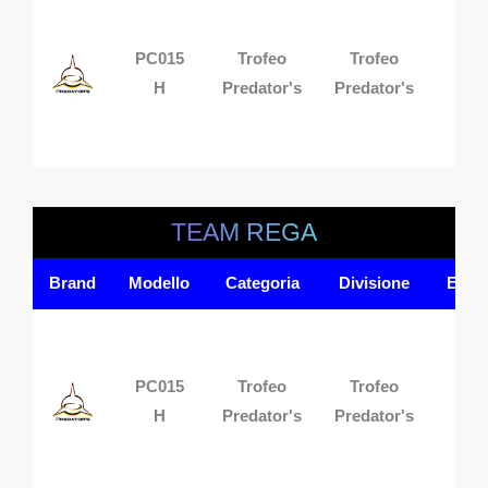
PC015
Trofeo
Trofeo
1 p
H
Predator's
Predator's
TEAM REGA
Brand
Modello
Categoria
Divisione
Equi
PC015
Trofeo
Trofeo
1 p
H
Predator's
Predator's