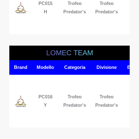
PC015
Trofeo
Trofeo
1 p
H
Predator's
Predator's
LOMEC TEAM
Brand
Modello
Categoria
Divisione
Equi
PC016
Trofeo
Trofeo
1 p
Y
Predator's
Predator's